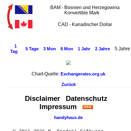
BAM - Bosnien und Herzegowina
Konvertible Mark
CAD - Kanadischer Dollar
1
5 Jahre
5 Tage
3 Mon
6 Mon
1 Jahr
2 Jahre
Tag
Chart-Quelle:
Exchangerates.org.uk
Zurück
Disclaimer
Datenschutz
Impressum
handyhaus.de