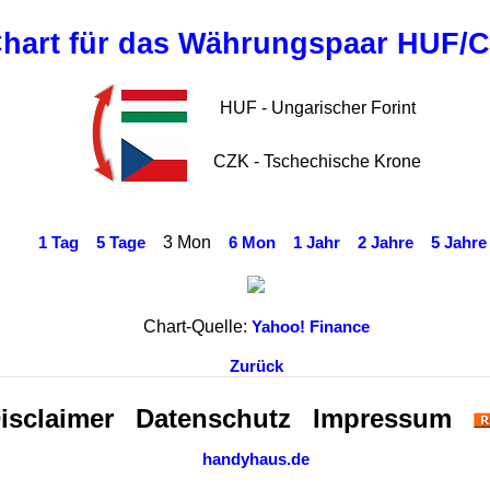
hart für das Währungspaar HUF/
HUF - Ungarischer Forint
CZK - Tschechische Krone
3 Mon
1 Tag
5 Tage
6 Mon
1 Jahr
2 Jahre
5 Jahre
Chart-Quelle:
Yahoo! Finance
Zurück
isclaimer
Datenschutz
Impressum
handyhaus.de