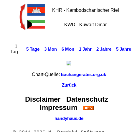
KHR - Kambodschanischer Riel
KWD - Kuwait-Dinar
1
5 Tage
3 Mon
6 Mon
1 Jahr
2 Jahre
5 Jahre
Tag
Chart-Quelle:
Exchangerates.org.uk
Zurück
Disclaimer
Datenschutz
Impressum
handyhaus.de