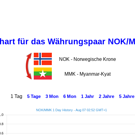
hart für das Währungspaar NOK/
NOK - Norwegische Krone
MMK - Myanmar-Kyat
1 Tag
5 Tage
3 Mon
6 Mon
1 Jahr
2 Jahre
5 Jahre