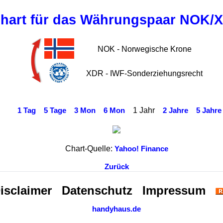
hart für das Währungspaar NOK/
NOK - Norwegische Krone
XDR - IWF-Sonderziehungsrecht
1 Jahr
1 Tag
5 Tage
3 Mon
6 Mon
2 Jahre
5 Jahre
Chart-Quelle:
Yahoo! Finance
Zurück
isclaimer
Datenschutz
Impressum
handyhaus.de