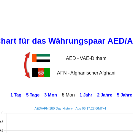
hart für das Währungspaar AED/
AED - VAE-Dirham
AFN - Afghanischer Afghani
6 Mon
1 Tag
5 Tage
3 Mon
1 Jahr
2 Jahre
5 Jahre