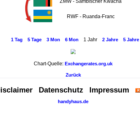
ZMW - Sambischer Kwacha
RWF - Ruanda-Franc
1 Jahr
1 Tag
5 Tage
3 Mon
6 Mon
2 Jahre
5 Jahre
Chart-Quelle:
Exchangerates.org.uk
Zurück
isclaimer
Datenschutz
Impressum
handyhaus.de