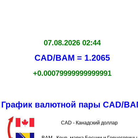
07.08.2026 02:44
CAD/BAM = 1.2065
+0.00079999999999991
График валютной пары CAD/BA
CAD - Канадский доллар
BAM - Конв. марка Боснии и Герцеговины