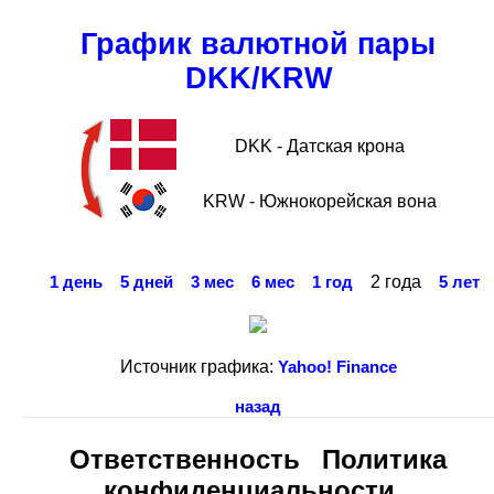
График валютной пары
DKK/KRW
DKK - Датская крона
KRW - Южнокорейская вона
2 года
1 день
5 дней
3 мес
6 мес
1 год
5 лет
Источник графика:
Yahoo! Finance
назад
Ответственность
Политика
конфиденциальности