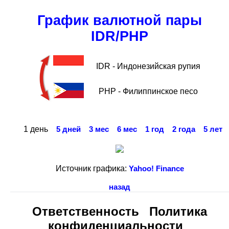
График валютной пары
IDR/PHP
IDR - Индонезийская рупия
PHP - Филиппинское песо
1 день
5 дней
3 мес
6 мес
1 год
2 года
5 лет
Источник графика:
Yahoo! Finance
назад
Ответственность
Политика
конфиденциальности