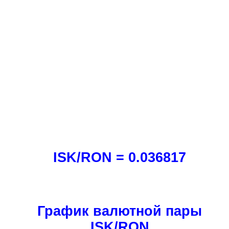
ISK/RON = 0.036817
График валютной пары
ISK/RON