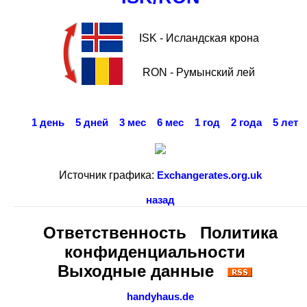
ISK - Исландская крона
RON - Румынский лей
1 день
5 дней
3 мес
6 мес
1 год
2 года
5 лет
Источник графика:
Exchangerates.org.uk
назад
Ответственность
Политика
конфиденциальности
Выходные данные
handyhaus.de