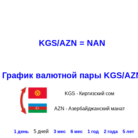
KGS/AZN = NAN
График валютной пары KGS/AZ
KGS - Киргизский сом
AZN - Азербайджанский манат
5 дней
1 день
3 мес
6 мес
1 год
2 года
5 лет