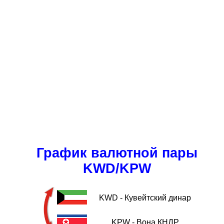
График валютной пары
KWD/KPW
KWD - Кувейтский динар
KPW - Вона КНДР