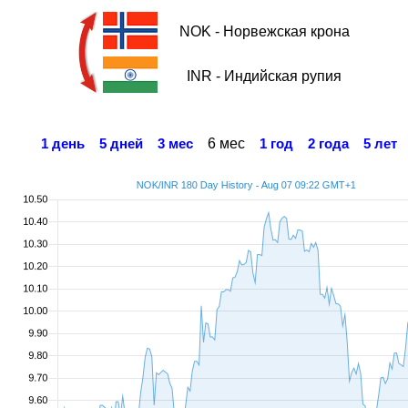
NOK - Норвежская крона
INR - Индийская рупия
6 мес
1 день
5 дней
3 мес
1 год
2 года
5 лет