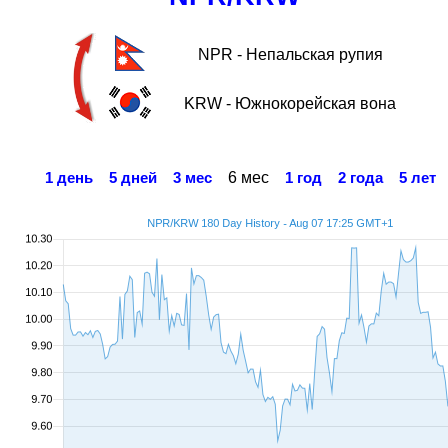
NPR - Непальская рупия
KRW - Южнокорейская вона
6 мес
1 день
5 дней
3 мес
1 год
2 года
5 лет