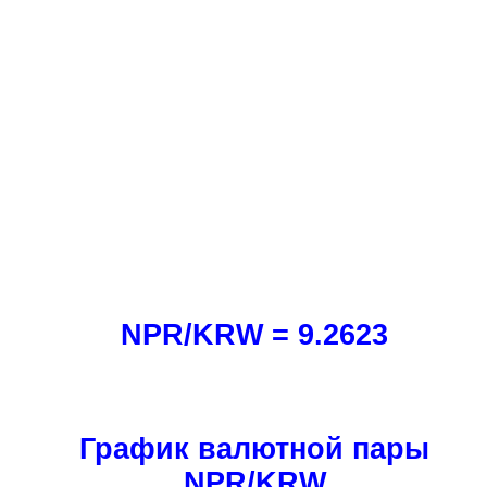
NPR/KRW = 9.2623
График валютной пары
NPR/KRW