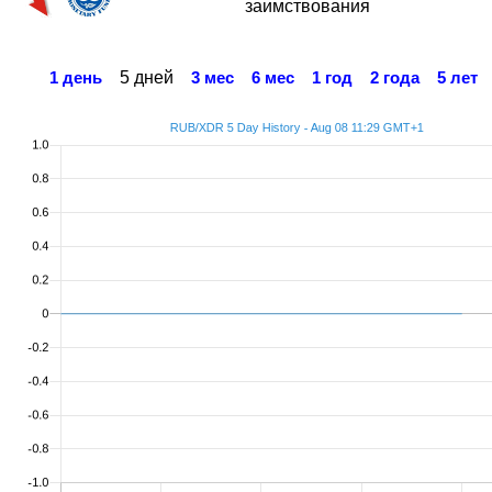
заимствования
5 дней
1 день
3 мес
6 мес
1 год
2 года
5 лет