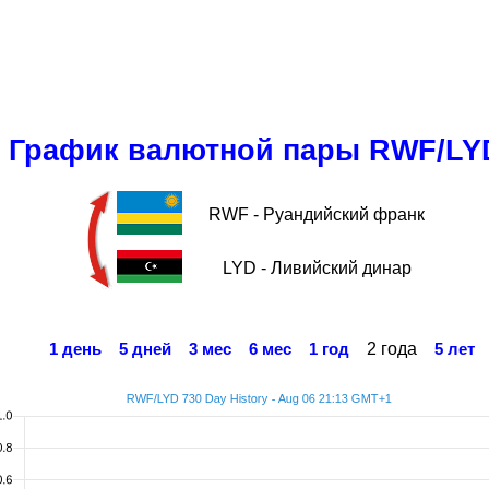
График валютной пары RWF/LY
RWF - Руандийский франк
LYD - Ливийский динар
2 года
1 день
5 дней
3 мес
6 мес
1 год
5 лет