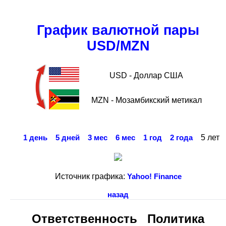
График валютной пары
USD/MZN
USD - Доллар США
MZN - Мозамбикский метикал
5 лет
1 день
5 дней
3 мес
6 мес
1 год
2 года
Источник графика:
Yahoo! Finance
назад
Ответственность
Политика