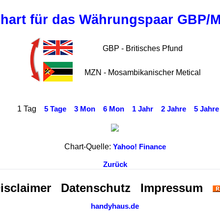
hart für das Währungspaar GBP/
GBP - Britisches Pfund
MZN - Mosambikanischer Metical
1 Tag
5 Tage
3 Mon
6 Mon
1 Jahr
2 Jahre
5 Jahre
Chart-Quelle:
Yahoo! Finance
Zurück
isclaimer
Datenschutz
Impressum
handyhaus.de