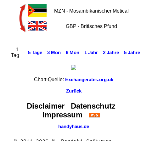
MZN - Mosambikanischer Metical
GBP - Britisches Pfund
1
5 Tage
3 Mon
6 Mon
1 Jahr
2 Jahre
5 Jahre
Tag
Chart-Quelle:
Exchangerates.org.uk
Zurück
Disclaimer
Datenschutz
Impressum
handyhaus.de