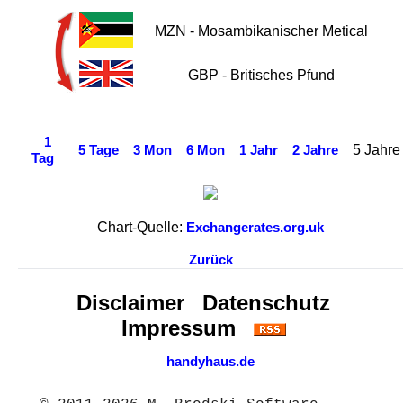
MZN - Mosambikanischer Metical
GBP - Britisches Pfund
1
5 Jahre
5 Tage
3 Mon
6 Mon
1 Jahr
2 Jahre
Tag
Chart-Quelle:
Exchangerates.org.uk
Zurück
Disclaimer
Datenschutz
Impressum
handyhaus.de