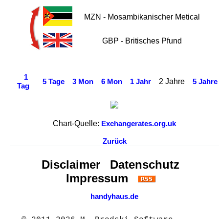
MZN - Mosambikanischer Metical
GBP - Britisches Pfund
1
2 Jahre
5 Tage
3 Mon
6 Mon
1 Jahr
5 Jahre
Tag
Chart-Quelle:
Exchangerates.org.uk
Zurück
Disclaimer
Datenschutz
Impressum
handyhaus.de