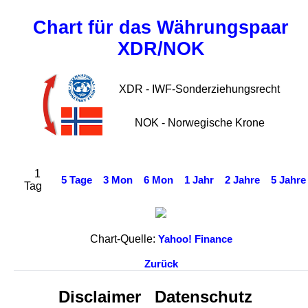
Chart für das Währungspaar
XDR/NOK
XDR - IWF-Sonderziehungsrecht
NOK - Norwegische Krone
1
5 Tage
3 Mon
6 Mon
1 Jahr
2 Jahre
5 Jahre
Tag
Chart-Quelle:
Yahoo! Finance
Zurück
Disclaimer
Datenschutz