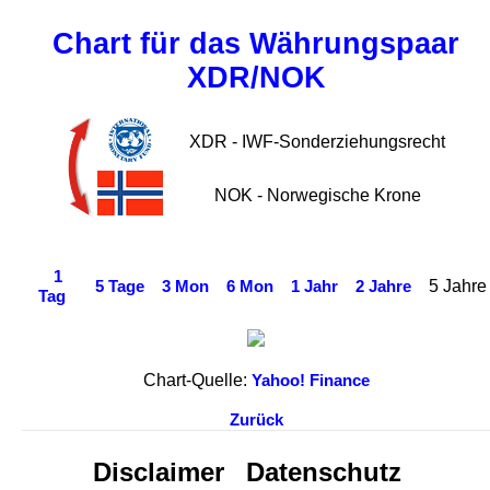
Chart für das Währungspaar
XDR/NOK
XDR - IWF-Sonderziehungsrecht
NOK - Norwegische Krone
1
5 Jahre
5 Tage
3 Mon
6 Mon
1 Jahr
2 Jahre
Tag
Chart-Quelle:
Yahoo! Finance
Zurück
Disclaimer
Datenschutz