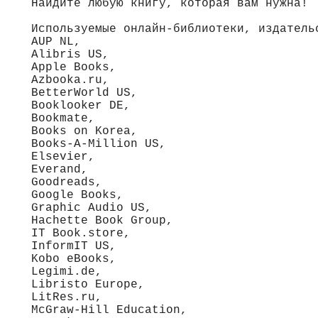
Найдите любую книгу, которая вам нужна!
Используемые онлайн-библиотеки, издатель
AUP NL,
Alibris US,
Apple Books,
Azbooka.ru,
BetterWorld US,
Booklooker DE,
Bookmate,
Books on Korea,
Books-A-Million US,
Elsevier,
Everand,
Goodreads,
Google Books,
Graphic Audio US,
Hachette Book Group,
IT Book.store,
InformIT US,
Kobo eBooks,
Legimi.de,
Libristo Europe,
LitRes.ru,
McGraw-Hill Education,