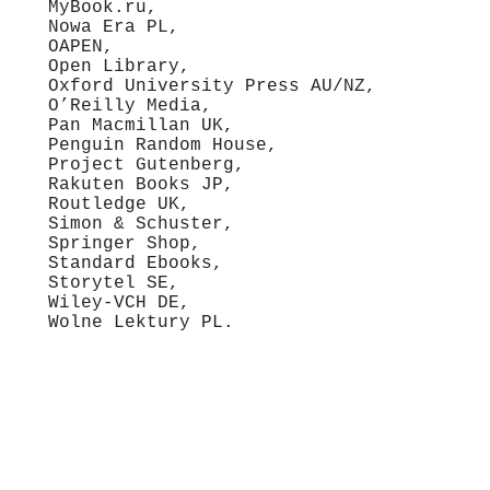
MyBook.ru,
Nowa Era PL,
OAPEN,
Open Library,
Oxford University Press AU/NZ,
O’Reilly Media,
Pan Macmillan UK,
Penguin Random House,
Project Gutenberg,
Rakuten Books JP,
Routledge UK,
Simon & Schuster,
Springer Shop,
Standard Ebooks,
Storytel SE,
Wiley-VCH DE,
Wolne Lektury PL.