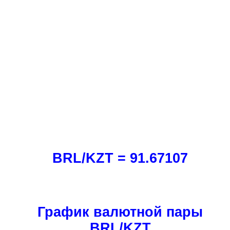
BRL/KZT = 91.67107
График валютной пары
BRL/KZT