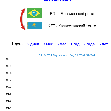
BRL - Бразильский реал
KZT - Казахстанский тенге
1 день
5 дней
3 мес
6 мес
1 год
2 года
5 лет