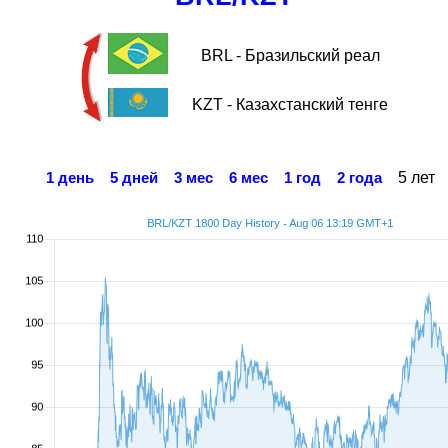
BRL - Бразильский реал
KZT - Казахстанский тенге
5 лет
1 день
5 дней
3 мес
6 мес
1 год
2 года