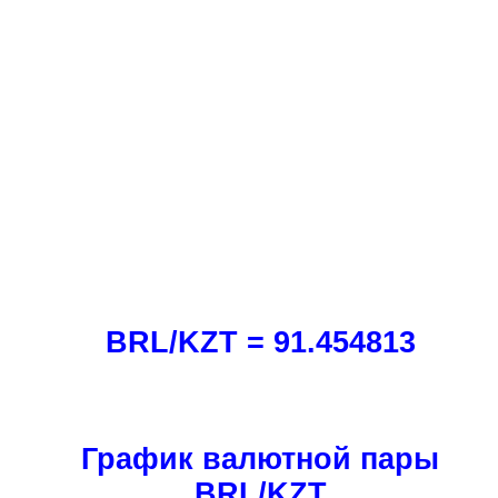
BRL/KZT = 91.454813
График валютной пары
BRL/KZT