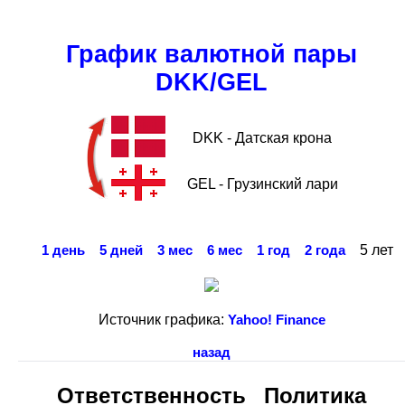
График валютной пары
DKK/GEL
DKK - Датская крона
GEL - Грузинский лари
5 лет
1 день
5 дней
3 мес
6 мес
1 год
2 года
Источник графика:
Yahoo! Finance
назад
Ответственность
Политика