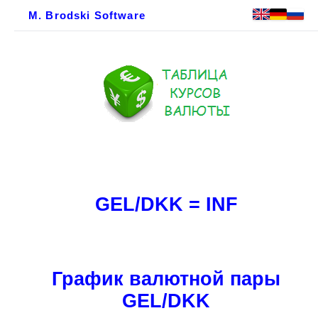
M. Brodski Software
GEL/DKK = INF
График валютной пары
GEL/DKK