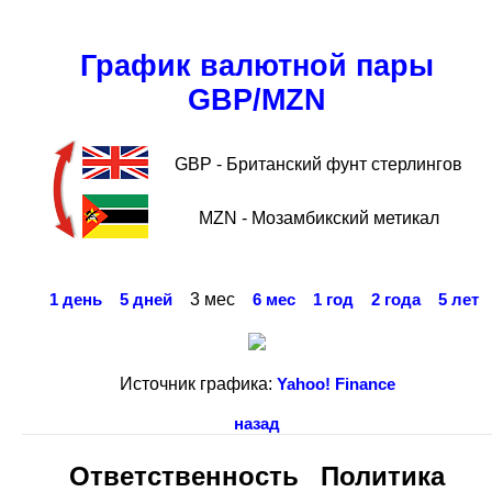
График валютной пары
GBP/MZN
GBP - Британский фунт стерлингов
MZN - Мозамбикский метикал
3 мес
1 день
5 дней
6 мес
1 год
2 года
5 лет
Источник графика:
Yahoo! Finance
назад
Ответственность
Политика