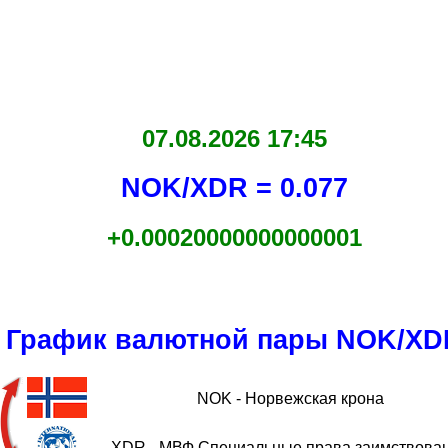
07.08.2026 17:45
NOK/XDR = 0.077
+0.00020000000000001
График валютной пары NOK/XD
NOK - Норвежская крона
XDR - МВФ Специальные права заимствова