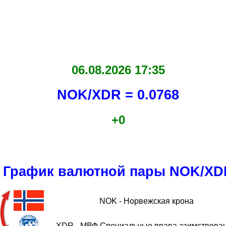
06.08.2026 17:35
NOK/XDR = 0.0768
+0
График валютной пары NOK/XD
NOK - Норвежская крона
XDR - МВФ Специальные права заимствова