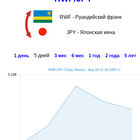
RWF - Руандийский франк
JPY - Японская иена
5 дней
1 день
3 мес
6 мес
1 год
2 года
5 лет