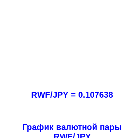
RWF/JPY = 0.107638
График валютной пары
RWF/JPY