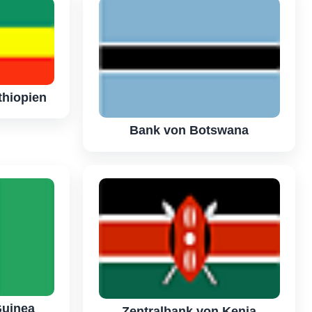
thiopien
Bank von Botswana
Guinea
Zentralbank von Kenia