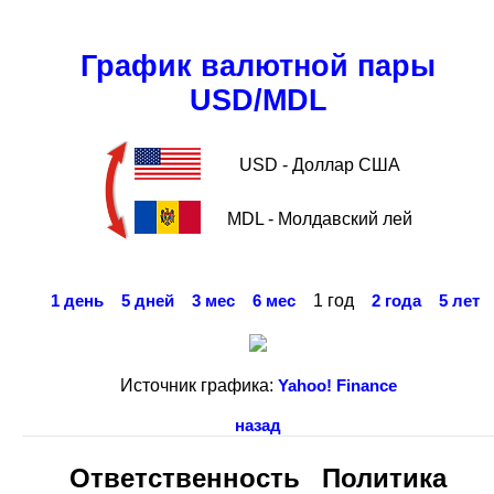
График валютной пары
USD/MDL
USD - Доллар США
MDL - Молдавский лей
1 год
1 день
5 дней
3 мес
6 мес
2 года
5 лет
Источник графика:
Yahoo! Finance
назад
Ответственность
Политика